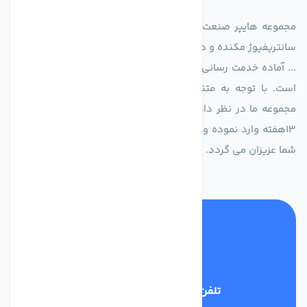
مجموعه هایپر صنعت ایران در امر تولید و واردات انواع فن های
سانتریفیوژ مکنده و دمنده آکسیال، سقفی، بین کانالی، مرغداری و
... آماده خدمت رسانی به شرکت های تولیدی، صنعتی و ساختمانی
است. با توجه به متنوع بودن فن های تولیدی کمپانی اروپایی
مجموعه ما در نظر دارد کالاهای تخصصی شما عزیزان رو در صرف
13هفته وارد نموده و این عمر باعث صرفه جویی در هزینه و زمان
شما عزیزان می گردد.
تلفن پشتیبانی
02186029303