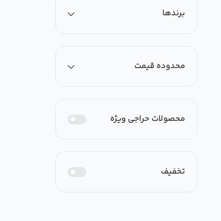
همه
برندها
هواکش خانگی آکسی لاینIP45
محدوده قیمت
برندی یافت نشد
ارزان‌ترین
گران‌ترین
محصولات حراجی ویژه
از
0
تومان
تخفیف
تا
0
تومان
اعمال فیلتر قیمت