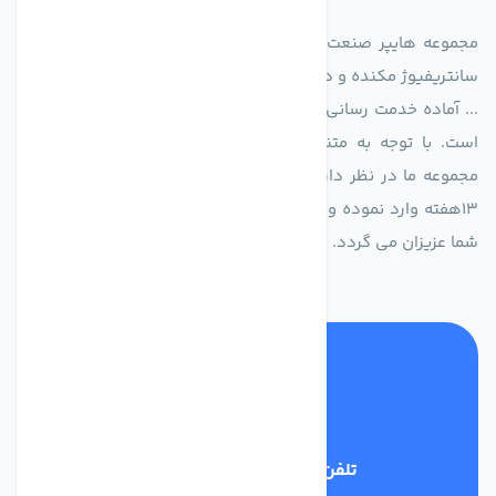
مجموعه هایپر صنعت ایران در امر تولید و واردات انواع فن های
سانتریفیوژ مکنده و دمنده آکسیال، سقفی، بین کانالی، مرغداری و
... آماده خدمت رسانی به شرکت های تولیدی، صنعتی و ساختمانی
است. با توجه به متنوع بودن فن های تولیدی کمپانی اروپایی
مجموعه ما در نظر دارد کالاهای تخصصی شما عزیزان رو در صرف
13هفته وارد نموده و این عمر باعث صرفه جویی در هزینه و زمان
شما عزیزان می گردد.
تلفن پشتیبانی
02186029303