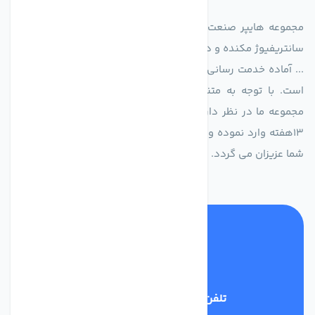
مجموعه هایپر صنعت ایران در امر تولید و واردات انواع فن های
سانتریفیوژ مکنده و دمنده آکسیال، سقفی، بین کانالی، مرغداری و
... آماده خدمت رسانی به شرکت های تولیدی، صنعتی و ساختمانی
است. با توجه به متنوع بودن فن های تولیدی کمپانی اروپایی
مجموعه ما در نظر دارد کالاهای تخصصی شما عزیزان رو در صرف
13هفته وارد نموده و این عمر باعث صرفه جویی در هزینه و زمان
شما عزیزان می گردد.
تلفن پشتیبانی
02186029303