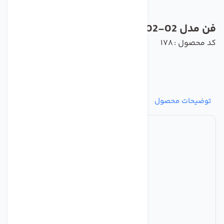
فن مدل A2D300-AD02-02 برند ebmpapst
کد محصول : 178
توضیحات محصول
مشخصات
نظرات
پرسش‌ها