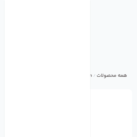
همه محصولات
ebm
AXIAL FAN
فن مدل A2D300-AD02-02 برند ebmpapst
/
/
/