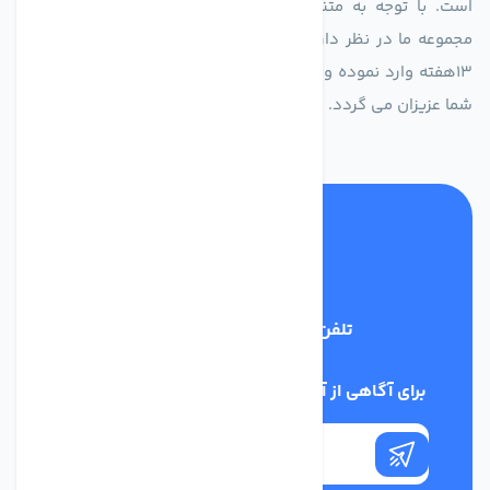
است. با توجه به متنوع بودن فن های تولیدی کمپانی اروپایی
مجموعه ما در نظر دارد کالاهای تخصصی شما عزیزان رو در صرف
13هفته وارد نموده و این عمر باعث صرفه جویی در هزینه و زمان
شما عزیزان می گردد.
تلفن پشتیبانی
02186029303
برای آگاهی از آخرین اخبار در خبرنامه ما عضو شوید