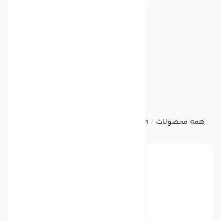
همه محصولات
ebm
Centrifugal Fan
فن مدل G2D160-AF02-01 برند ebmpapst
/
/
/