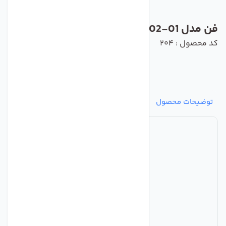
فن مدل G2D160-AF02-01 برند ebmpapst
کد محصول : 204
توضیحات محصول
مشخصات
نظرات
پرسش‌ها