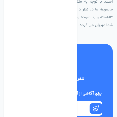
است. با توجه به متنوع بودن فن های تولیدی کمپانی اروپایی
مجموعه ما در نظر دارد کالاهای تخصصی شما عزیزان رو در صرف
13هفته وارد نموده و این عمر باعث صرفه جویی در هزینه و زمان
شما عزیزان می گردد.
تلفن پشتیبانی
02186029303
برای آگاهی از آخرین اخبار در خبرنامه ما عضو شوید