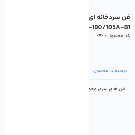
فن سردخانه ای پروانه دایکست زیلابگ مدل
YWF4D-710S-180/105A-B1
کد محصول : 292
توضیحات محصول
مشخصات
نظرات
پرسش‌ها
فن های سری محوری فولادی