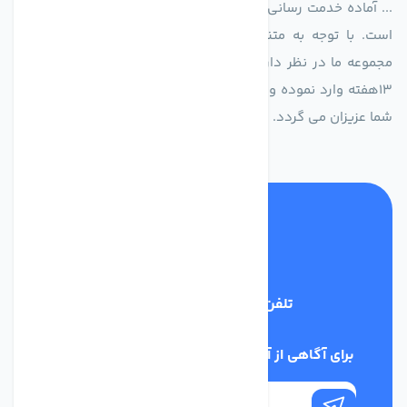
... آماده خدمت رسانی به شرکت های تولیدی، صنعتی و ساختمانی
است. با توجه به متنوع بودن فن های تولیدی کمپانی اروپایی
مجموعه ما در نظر دارد کالاهای تخصصی شما عزیزان رو در صرف
13هفته وارد نموده و این عمر باعث صرفه جویی در هزینه و زمان
شما عزیزان می گردد.
تلفن پشتیبانی
02186029303
برای آگاهی از آخرین اخبار در خبرنامه ما عضو شوید