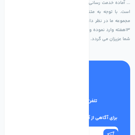
... آماده خدمت رسانی به شرکت های تولیدی، صنعتی و ساختمانی
است. با توجه به متنوع بودن فن های تولیدی کمپانی اروپایی
مجموعه ما در نظر دارد کالاهای تخصصی شما عزیزان رو در صرف
13هفته وارد نموده و این عمر باعث صرفه جویی در هزینه و زمان
شما عزیزان می گردد.
تلفن پشتیبانی
02186029303
برای آگاهی از آخرین اخبار در خبرنامه ما عضو شوید