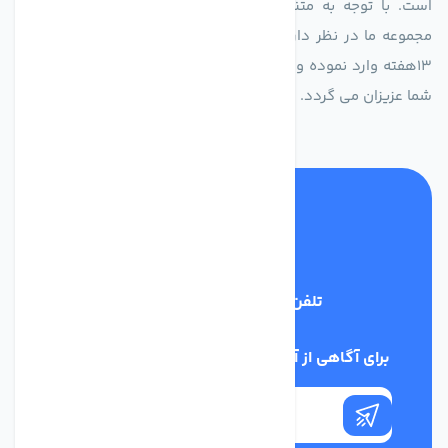
است. با توجه به متنوع بودن فن های تولیدی کمپانی اروپایی
مجموعه ما در نظر دارد کالاهای تخصصی شما عزیزان رو در صرف
13هفته وارد نموده و این عمر باعث صرفه جویی در هزینه و زمان
شما عزیزان می گردد.
تلفن پشتیبانی
02186029303
برای آگاهی از آخرین اخبار در خبرنامه ما عضو شوید