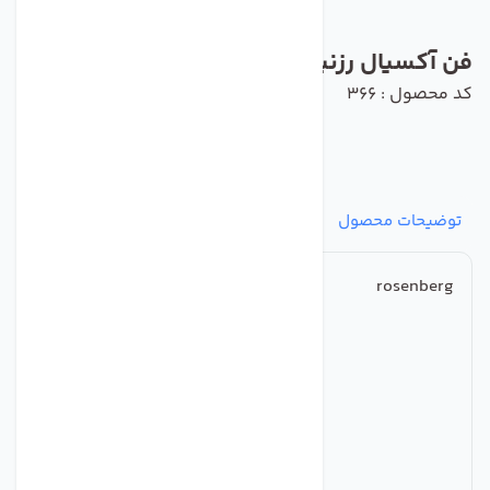
فن آکسیال رزنبرگ مدل AKFE 630-6 K.6FA
کد محصول : 366
توضیحات محصول
مشخصات
نظرات
پرسش‌ها
rosenberg