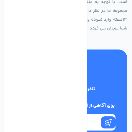
است. با توجه به متنوع بودن فن های تولیدی کمپانی اروپایی
مجموعه ما در نظر دارد کالاهای تخصصی شما عزیزان رو در صرف
13هفته وارد نموده و این عمر باعث صرفه جویی در هزینه و زمان
شما عزیزان می گردد.
تلفن پشتیبانی
02186029303
برای آگاهی از آخرین اخبار در خبرنامه ما عضو شوید