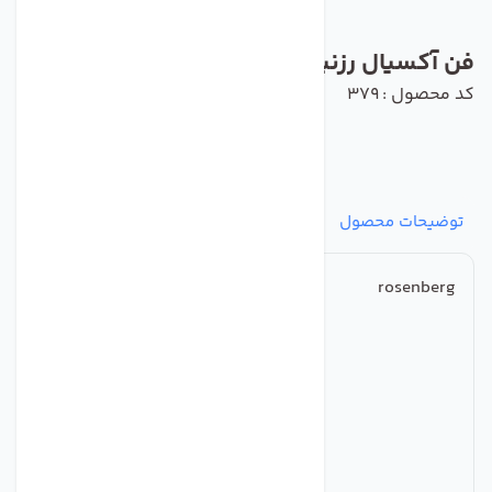
فن آکسیال رزنبرگ مدل AKAD 900-6-6.7NA
کد محصول : 379
توضیحات محصول
مشخصات
نظرات
پرسش‌ها
rosenberg