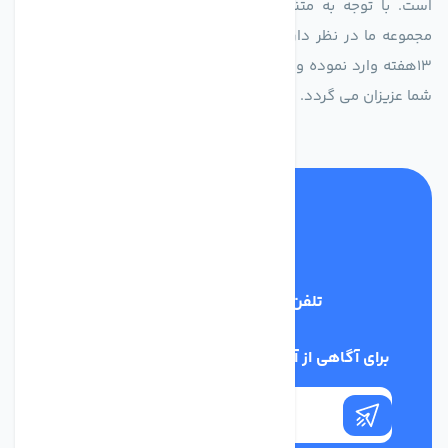
است. با توجه به متنوع بودن فن های تولیدی کمپانی اروپایی
مجموعه ما در نظر دارد کالاهای تخصصی شما عزیزان رو در صرف
13هفته وارد نموده و این عمر باعث صرفه جویی در هزینه و زمان
شما عزیزان می گردد.
تلفن پشتیبانی
02186029303
برای آگاهی از آخرین اخبار در خبرنامه ما عضو شوید