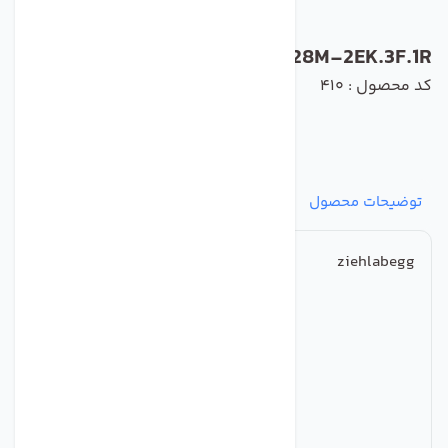
RH28M-2EK.3F.1R
کد محصول : 410
توضیحات محصول
مشخصات
نظرات
پرسش‌ها
ziehlabegg