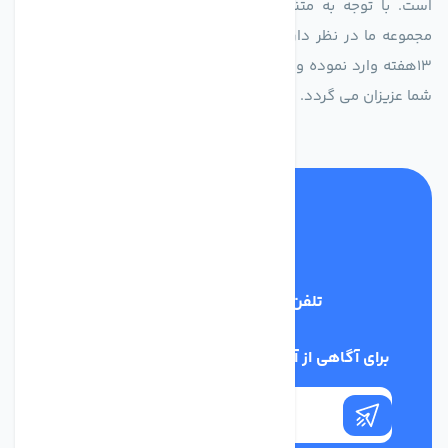
است. با توجه به متنوع بودن فن های تولیدی کمپانی اروپایی
مجموعه ما در نظر دارد کالاهای تخصصی شما عزیزان رو در صرف
13هفته وارد نموده و این عمر باعث صرفه جویی در هزینه و زمان
شما عزیزان می گردد.
تلفن پشتیبانی
02186029303
برای آگاهی از آخرین اخبار در خبرنامه ما عضو شوید