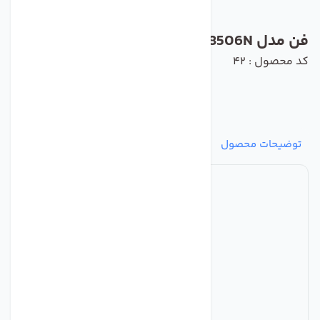
فن مدل 8506N برند ebmpapst
کد محصول : 42
توضیحات محصول
مشخصات
نظرات
پرسش‌ها