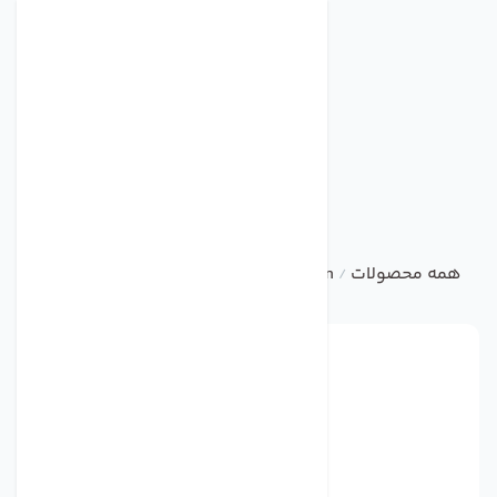
همه محصولات
ebm
Centrifugal Fan
فن مدل 8506N برند ebmpapst
/
/
/