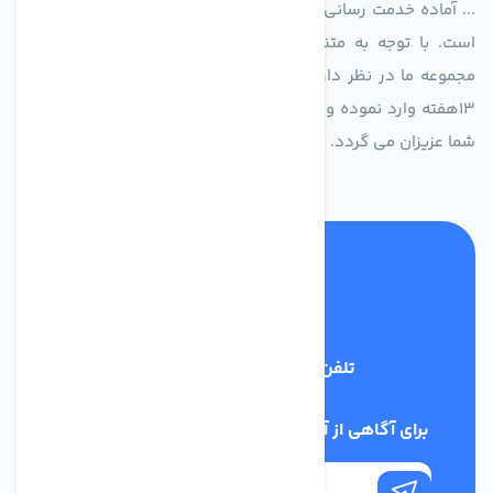
... آماده خدمت رسانی به شرکت های تولیدی، صنعتی و ساختمانی
است. با توجه به متنوع بودن فن های تولیدی کمپانی اروپایی
مجموعه ما در نظر دارد کالاهای تخصصی شما عزیزان رو در صرف
13هفته وارد نموده و این عمر باعث صرفه جویی در هزینه و زمان
شما عزیزان می گردد.
تلفن پشتیبانی
02186029303
برای آگاهی از آخرین اخبار در خبرنامه ما عضو شوید