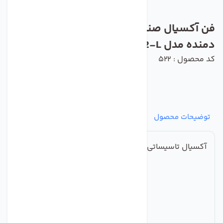
فن آکسیال صنعتی ایلکا فلزی معکوس
دمنده مدل VIK-40A4T2-L
کد محصول : 522
توضیحات محصول
مشخصات
نظرات
پرسش‌ها
آکسیال تاسیساتی