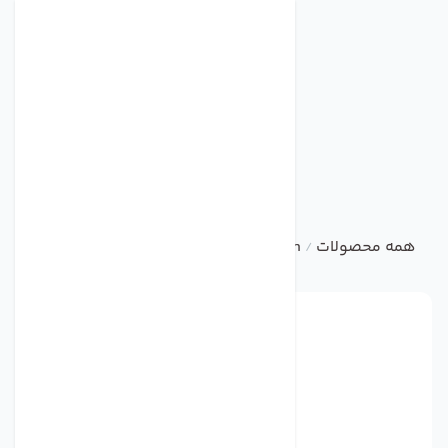
همه محصولات
damandeh
آکسیال تاسیساتی
فن آکسیال 
/
/
/