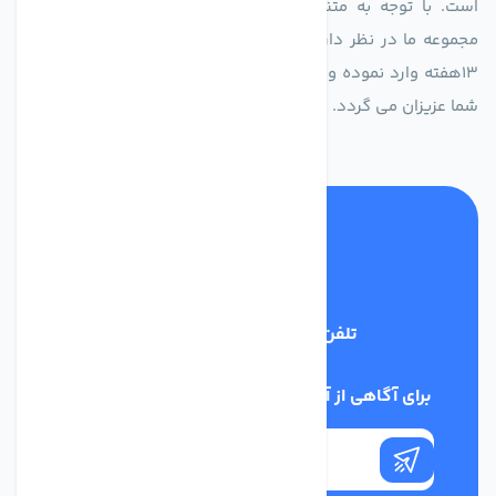
است. با توجه به متنوع بودن فن های تولیدی کمپانی اروپایی
مجموعه ما در نظر دارد کالاهای تخصصی شما عزیزان رو در صرف
13هفته وارد نموده و این عمر باعث صرفه جویی در هزینه و زمان
شما عزیزان می گردد.
تلفن پشتیبانی
02186029303
برای آگاهی از آخرین اخبار در خبرنامه ما عضو شوید