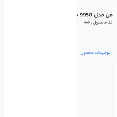
فن مدل 9950 برند ebmpapst
کد محصول : 55
توضیحات محصول
مشخصات
نظرات
پرسش‌ها