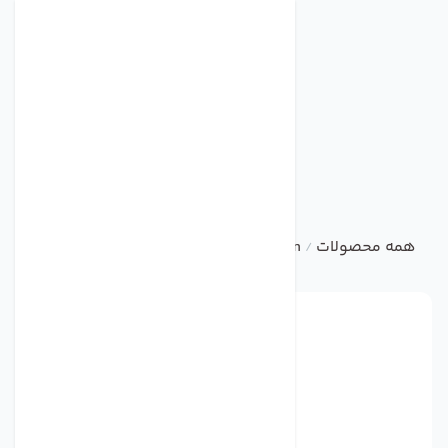
همه محصولات
ebm
Centrifugal Fan
فن مدل 9950 برند ebmpapst
/
/
/