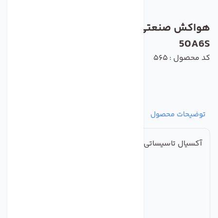
هواکش صنعتی ایلکا فلزی دمنده مدلVIK-
50A6S
کد محصول : 565
توضیحات محصول
مشخصات
نظرات
پرسش‌ها
آکسیال تاسیساتی