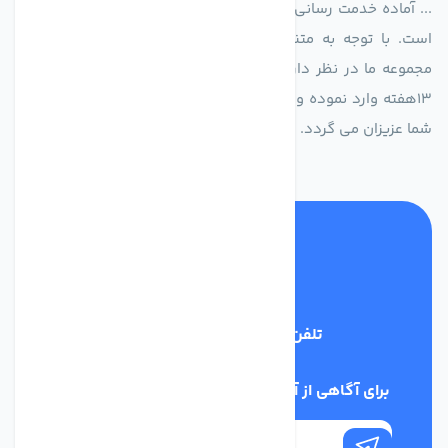
... آماده خدمت رسانی به شرکت های تولیدی، صنعتی و ساختمانی
است. با توجه به متنوع بودن فن های تولیدی کمپانی اروپایی
مجموعه ما در نظر دارد کالاهای تخصصی شما عزیزان رو در صرف
13هفته وارد نموده و این عمر باعث صرفه جویی در هزینه و زمان
شما عزیزان می گردد.
تلفن پشتیبانی
02186029303
برای آگاهی از آخرین اخبار در خبرنامه ما عضو شوید