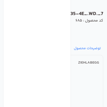
FN035-4E_.WD._7
کد محصول : 685
توضیحات محصول
مشخصات
نظرات
پرسش‌ها
ZIEHLABEGG