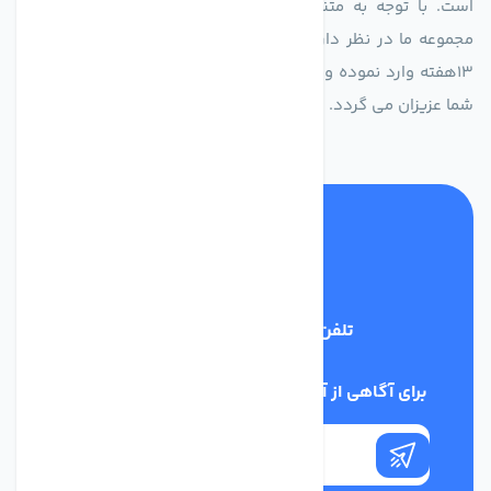
است. با توجه به متنوع بودن فن های تولیدی کمپانی اروپایی
مجموعه ما در نظر دارد کالاهای تخصصی شما عزیزان رو در صرف
13هفته وارد نموده و این عمر باعث صرفه جویی در هزینه و زمان
شما عزیزان می گردد.
تلفن پشتیبانی
02186029303
برای آگاهی از آخرین اخبار در خبرنامه ما عضو شوید