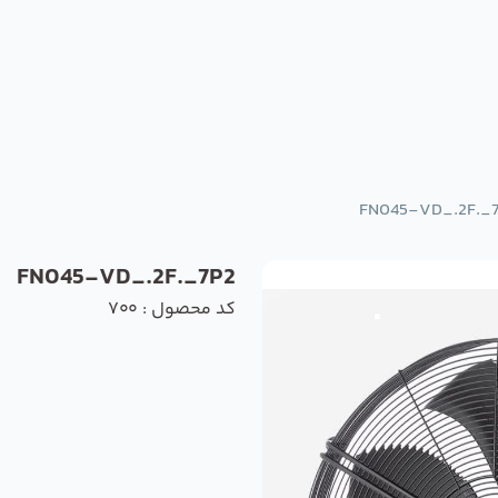
FN045-VD_.2F._
FN045-VD_.2F._7P2
کد محصول : 700