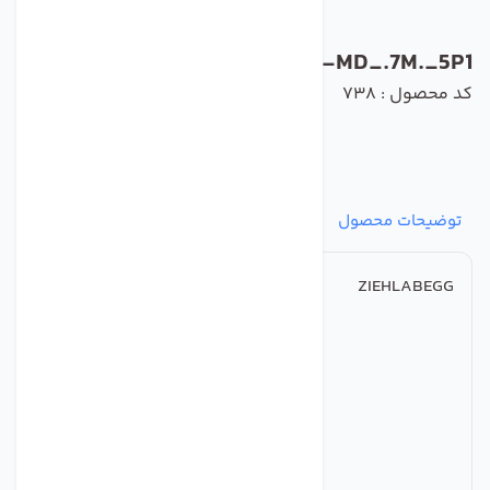
FN100-MD_.7M._5P1
کد محصول : 738
توضیحات محصول
مشخصات
نظرات
پرسش‌ها
ZIEHLABEGG