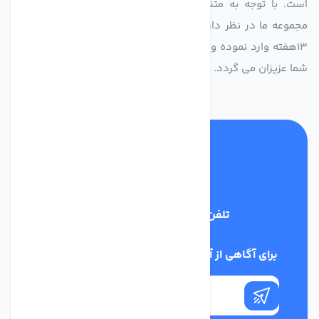
است. با توجه به متنوع بودن فن های تولیدی کمپانی اروپایی
مجموعه ما در نظر دارد کالاهای تخصصی شما عزیزان رو در صرف
13هفته وارد نموده و این عمر باعث صرفه جویی در هزینه و زمان
شما عزیزان می گردد.
تلفن پشتیبانی
02186029303
برای آگاهی از آخرین اخبار در خبرنامه ما عضو شوید