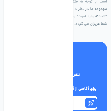
است. با توجه به متنوع بودن فن های تولیدی کمپانی اروپایی
مجموعه ما در نظر دارد کالاهای تخصصی شما عزیزان رو در صرف
13هفته وارد نموده و این عمر باعث صرفه جویی در هزینه و زمان
شما عزیزان می گردد.
تلفن پشتیبانی
02186029303
برای آگاهی از آخرین اخبار در خبرنامه ما عضو شوید