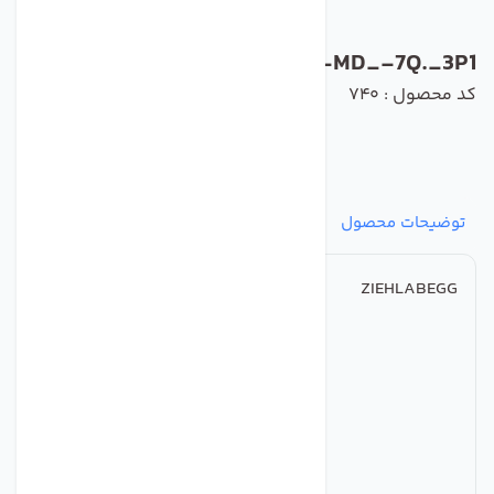
FN125-MD_-7Q._3P1
کد محصول : 740
توضیحات محصول
مشخصات
نظرات
پرسش‌ها
ZIEHLABEGG