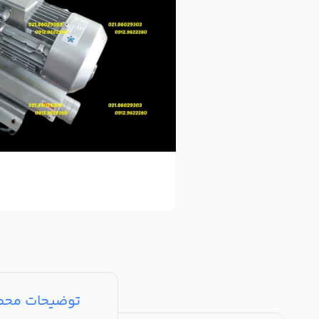
توضیحات مح