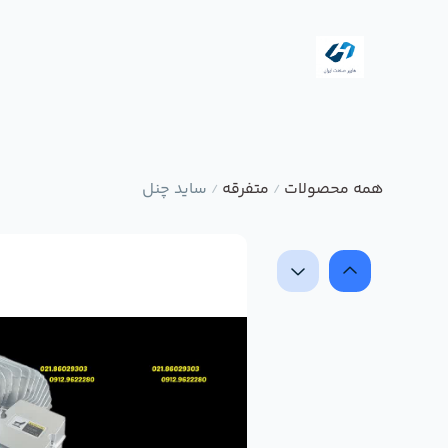
همه محصولات
متفرقه
ساید چنل
/
/