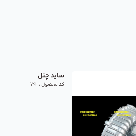
ساید چنل
کد محصول : 792