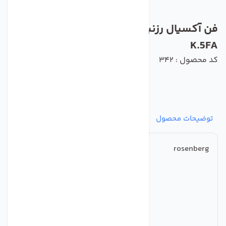
فن آکسیال رزنبرگ مدل AKSD 560-6-6
K.5FA
کد محصول : 342
توضیحات محصول
مشخصات
نظرات
پرسش‌ها
rosenberg