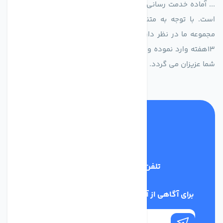
... آماده خدمت رسانی به شرکت های تولیدی، صنعتی و ساختمانی
است. با توجه به متنوع بودن فن های تولیدی کمپانی اروپایی
مجموعه ما در نظر دارد کالاهای تخصصی شما عزیزان رو در صرف
13هفته وارد نموده و این عمر باعث صرفه جویی در هزینه و زمان
شما عزیزان می گردد.
تلفن پشتیبانی
02186029303
برای آگاهی از آخرین اخبار در خبرنامه ما عضو شوید