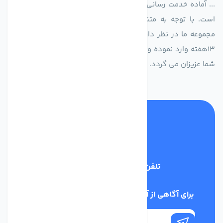
... آماده خدمت رسانی به شرکت های تولیدی، صنعتی و ساختمانی
است. با توجه به متنوع بودن فن های تولیدی کمپانی اروپایی
مجموعه ما در نظر دارد کالاهای تخصصی شما عزیزان رو در صرف
13هفته وارد نموده و این عمر باعث صرفه جویی در هزینه و زمان
شما عزیزان می گردد.
تلفن پشتیبانی
02186029303
برای آگاهی از آخرین اخبار در خبرنامه ما عضو شوید