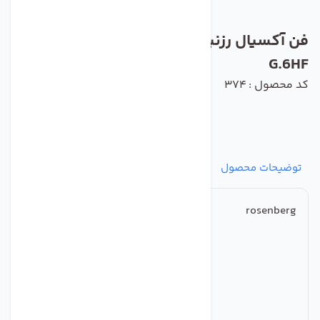
فن آکسیال رزنبرگ مدل AKFD 800-6-6
G.6HF
کد محصول : 374
توضیحات محصول
مشخصات
نظرات
پرسش‌ها
rosenberg